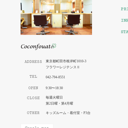
PR
IN
ST
東京都町田市根岸町1010-3
ADDRESS
フラワーレジテンスⅡ
TEL
042-794-8551
OPEN
9:30〜18:30
毎週火曜日
CLOSE
第2日曜・第4月曜
OTHER
キッズルーム・着付室・P3台
Google map